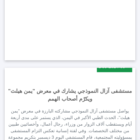
2024-03-Dec
مستشفى آزال النموذجي يشارك في معرض "يمن هيلث"
ويكرّم أصحاب الهمم
يواصل مستشفى آزال النموذجي مشاركته البارزة في معرض "يمن
هيلث"، الحدث الطبي الأكبر في اليمن، الذي يستمر على مدى أربعة
أيام ويستقطب آلاف الزوار من وزراء، رجال أعمال، وأخصائيين طبيين
من مختلف التخصصات. وفي لفتة إنسانية تعكس التزام المستشفى
بمسؤوليته المجتمعية، قام المستشفى اليوم 3 ديسمبر بتكريم مجموعة