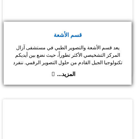
قسم الأشعة
يعد قسم الأشعة والتصوير الطبي في مستشفى آزال
المركز التشخيصي الأكثر تطوراً، حيث نضع بين أيديكم
تكنولوجيا الجيل القادم من حلول التصوير الرقمي. ننفرد
حصرياً في اليمن بتقديم تجربة 'الرنين المغناطيسي المريح'
المزيد...
عبر جهازنا الفريد الذي يجمع بين قوة الأجهزة المغلقة
وراحة الأجهزة المفتوحة بفتحة قطرها 80 سم، مما يضمن
دقة تشخيصية متناهية مع تلاشي شعور الرهاب تماماً. من
الأشعة المقطعية إلى التقنيات التداخلية والموجات ثلاثية
الأبعاد، نلتزم بتقديم أدق النتائج في أسرع وقت، لنمنحكم
الوضوح الكامل الذي يسبق قرار العلاج.