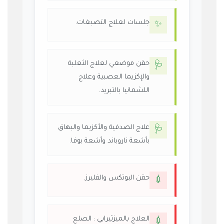
جلسات لعلاج التصبغات.
✨
حقن موضعي لعلاج الثعلبة
🩺
والإكزيما العصبية وعلاج
اللشمانيا بالتبريد.
علاج الصدفية والأكزيما والبهاق
🩺
بأشعة ناروباند وأشعة بوفا.
حقن البوتكس والفليرز.
💉
العلاج بالميزثيرابي : الصلع
💉