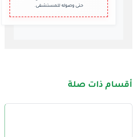
حتى وصوله للمستشفى.
أقسام ذات صلة