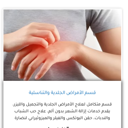
دقة تشخيصية متناهية مع تلاشي شعور الرهاب تماماً. من
الأشعة المقطعية إلى التقنيات التداخلية والموجات ثلاثية
الأبعاد، نلتزم بتقديم أدق النتائج في أسرع وقت، لنمنحكم
الوضوح الكامل الذي يسبق قرار العلاج.
قسم الأمراض الجلدية والتناسلية
قسم متكامل لعلاج الأمراض الجلدية والتجميل والليزر،
يقدم خدمات إزالة الشعر بدون ألم، علاج حب الشباب
والندبات، حقن البوتكس والفيلر والميزوثيرابي لنضارة
البشرة وتساقط الشعر، بالإضافة إلى العلاج الضوئي