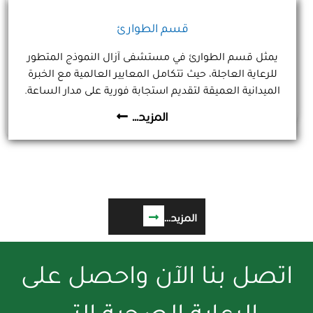
قسم الطوارئ
يمثل قسم الطوارئ في مستشفى آزال النموذج المتطور
للرعاية العاجلة، حيث تتكامل المعايير العالمية مع الخبرة
الميدانية العميقة لتقديم استجابة فورية على مدار الساعة.
من خلال نظام فرز طبي دقيق (Triage) وبيئة مجهزة تقنياً
المزيد...
تتوسط الخدمات التشخيصية، نضمن لكل مريض التدخل
الطبي الأمثل في اللحظات الحاسمة، محولين التحديات
الصحية الحرجة إلى فرص حقيقية للتعافي بأعلى مستويات
الثبات والاحترافية.
المزيد...
اتصل بنا الآن واحصل على