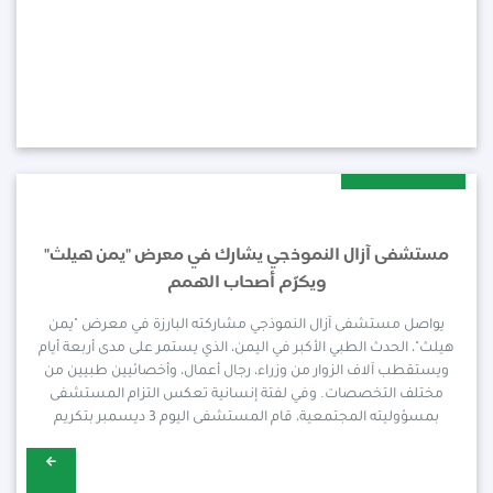
2024-03-Dec
مستشفى آزال النموذجي يشارك في معرض "يمن هيلث"
ويكرّم أصحاب الهمم
يواصل مستشفى آزال النموذجي مشاركته البارزة في معرض "يمن
هيلث"، الحدث الطبي الأكبر في اليمن، الذي يستمر على مدى أربعة أيام
ويستقطب آلاف الزوار من وزراء، رجال أعمال، وأخصائيين طبيين من
مختلف التخصصات. وفي لفتة إنسانية تعكس التزام المستشفى
بمسؤوليته المجتمعية، قام المستشفى اليوم 3 ديسمبر بتكريم
مجموعة من أصحاب الهمم، تقديرًا لجهودهم وتفانيهم..